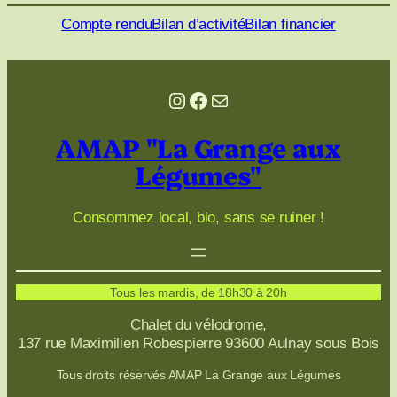
Compte rendu
Bilan d’activité
Bilan financier
Instagram
Facebook
E-mail
AMAP "La Grange aux
Légumes"
Consommez local, bio, sans se ruiner !
Tous les mardis, de 18h30 à 20h
Chalet du vélodrome,
137 rue Maximilien Robespierre 93600 Aulnay sous Bois
Tous droits réservés AMAP La Grange aux Légumes