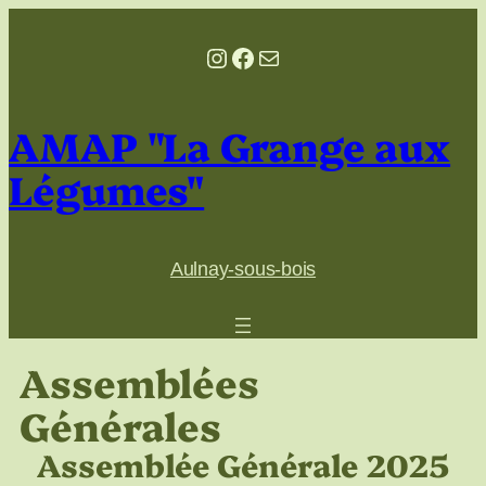
Aller
au
Instagram
Facebook
E-mail
contenu
AMAP "La Grange aux
Légumes"
Aulnay-sous-bois
Assemblées
Générales
Assemblée Générale 2025